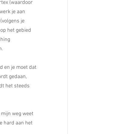
rtex (waardoor 
 werk je aan 
(volgens je 
 op het gebied 
hing 
n.
nd en je moet dat 
ordt gedaan, 
t het steeds 
r mijn weg weet 
e hard aan het 