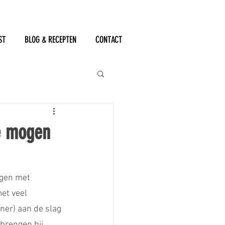
ST
BLOG & RECEPTEN
CONTACT
e mogen
gen met 
et veel 
ner) aan de slag 
brengen bij 