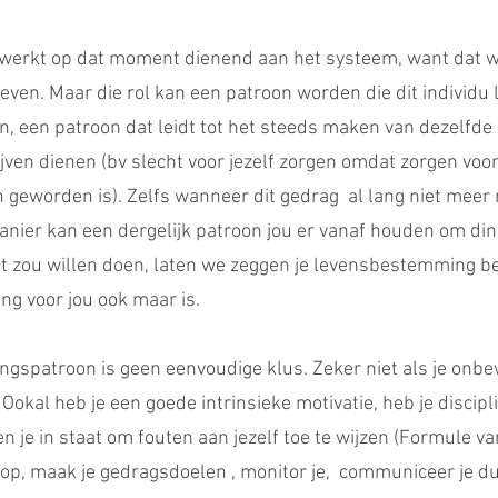
t werkt op dat moment dienend aan het systeem, want dat w
even. Maar die rol kan een patroon worden die dit individu l
, een patroon dat leidt tot het steeds maken van dezelfde
lijven dienen (bv slecht voor jezelf zorgen omdat zorgen voo
geworden is). Zelfs wanneer dit gedrag  al lang niet meer r
nier kan een dergelijk patroon jou er vanaf houden om din
fst zou willen doen, laten we zeggen je levensbestemming b
g voor jou ook maar is.
gspatroon is geen eenvoudige klus. Zeker niet als je onbe
okal heb je een goede intrinsieke motivatie, heb je disciplin
en je in staat om fouten aan jezelf toe te wijzen (Formule va
op, maak je gedragsdoelen , monitor je,  communiceer je dui