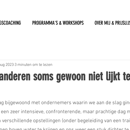
GSCOACHING
PROGRAMMA'S & WORKSHOPS
OVER MIJ & PRIJSLIJ
aug 2023
3 minuten om te lezen
nderen soms gewoon niet lijkt t
ag bijgewoond met ondernemers waarin we aan de slag gin
 een zeer intensieve, confronterende, maar prachtige dag m
n verschillende opstellingen (onder begeleiding van een trai
en boven water te krijgen en ons weer een stuk dichter te 