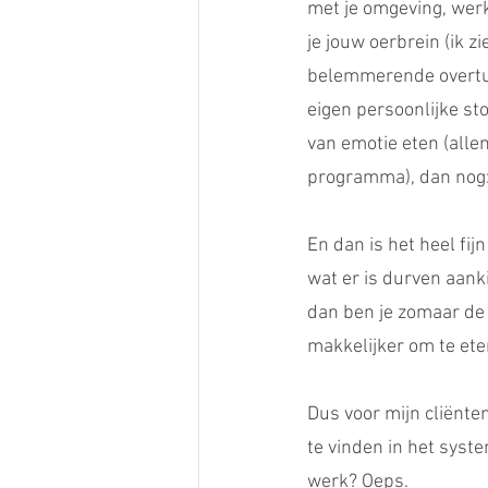
met je omgeving, werk
je jouw oerbrein (ik z
belemmerende overtuigi
eigen persoonlijke st
van emotie eten (alle
programma), dan nog:
En dan is het heel fij
wat er is durven aank
dan ben je zomaar de
makkelijker om te ete
Dus voor mijn cliënten
te vinden in het syst
werk? Oeps.