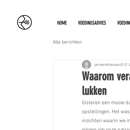
HOME
VOEDINGSADVIES
VOEDIN
Alle berichten
jeroendriessen0
31 
Waarom vera
lukken
Gisteren een mooie d
opstellingen. Het was
inzichten waarin we i
gingen om onze patron