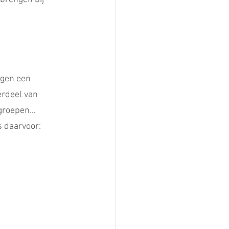
ngen een 
erdeel van 
ngroepen… 
s daarvoor: 