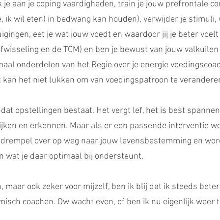
 je aan je coping vaardigheden, train je jouw prefrontale co
ie, ik wil eten) in bedwang kan houden), verwijder je stimuli,
ngen, eet je wat jouw voedt en waardoor jij je beter voelt 
ofwisseling en de TCM) en ben je bewust van jouw valkuilen
maal onderdelen van het Regie over je energie voedingscoac
 kan het niet lukken om van voedingspatroon te verandere
n dat opstellingen bestaat. Het vergt lef, het is best spanne
ijken en erkennen. Maar als er een passende interventie w
 drempel over op weg naar jouw levensbestemming en word
n wat je daar optimaal bij ondersteunt.
, maar ook zeker voor mijzelf, ben ik blij dat ik steeds bete
emisch coachen. Ow wacht even, of ben ik nu eigenlijk weer t