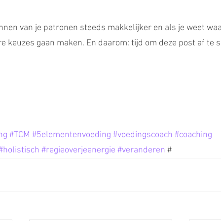
nen van je patronen steeds makkelijker en als je weet wa
e keuzes gaan maken. En daarom: tijd om deze post af te slu
ng
#TCM
#5elementenvoeding
#voedingscoach
#coaching
#holistisch
#regieoverjeenergie
#veranderen
 #