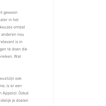
il gewoon 
ater in het 
 keuzes omdat 
r anderen nou 
elevant is in 
gen te doen die 
ereiken. Wat 
wustzijn ook 
e, is er een 
n Appelo). Ookal 
delijk je doelen 