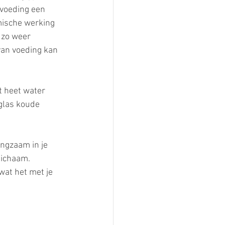
voeding een 
mische werking 
 zo weer 
van voeding kan 
t heet water 
 glas koude 
angzaam in je 
lichaam. 
wat het met je 