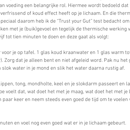
n voeding een belangrijke rol. Hiermee wordt bedoeld dat 
 verfrissend of koud effect heeft op je lichaam. En die ther
 speciaal daarom heb ik de “Trust your Gut” test bedacht om
en met je (buik)gevoel en tegelijk de thermische werking 
vijf tot tien minuten te doen en deze gaat als volgt:
 voor je op tafel. 1 glas koud kraanwater en 1 glas warm to
). Zorg dat je alleen bent en niet afgeleid word. Pak nu het
slok water in je mond en slik het water daarna rustig af. 
 lippen, tong, mondholte, keel en je slokdarm passeert en l
e voelt dat, wat doet het met je maag, wat doet het met je 
 paar keer en neem steeds even goed de tijd om te voelen 
uten en voel nog even goed wat er in je lichaam gebeurt.