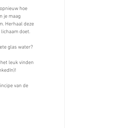
 opnieuw hoe 
n je maag 
am. Herhaal deze 
 lichaam doet. 
ete glas water?
het leuk vinden 
nkedIn)!
rincipe van de 