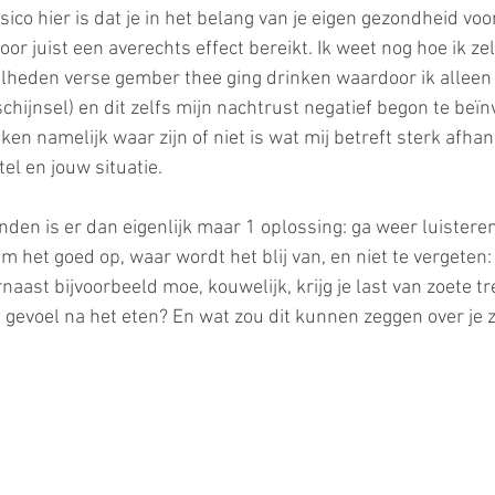
sico hier is dat je in het belang van je eigen gezondheid voor
or juist een averechts effect bereikt. Ik weet nog hoe ik zel
elheden verse gember thee ging drinken waardoor ik allee
schijnsel) en dit zelfs mijn nachtrust negatief begon te beïn
n namelijk waar zijn of niet is wat mij betreft sterk afhank
el en jouw situatie.
den is er dan eigenlijk maar 1 oplossing: ga weer luisteren
 het goed op, waar wordt het blij van, en niet te vergeten: 
naast bijvoorbeeld moe, kouwelijk, krijg je last van zoete tre
 gevoel na het eten? En wat zou dit kunnen zeggen over je z