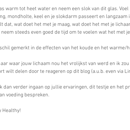
as warm tot heet water en neem een slok van dit glas. Voel
tong, mondholte, keel en je slokdarm passeert en langzaam i
lt dat, wat doet het met je maag, wat doet het met je licha
 neem steeds even goed de tijd om te voelen wat het met je
rschil gemerkt in de effecten van het koude en het warme/h
aar waar jouw lichaam nou het vrolijkst van werd en ik zou 
rt wilt delen door te reageren op dit blog (a.u.b. even via Li
k dan verder ingaan op jullie ervaringen, dit testje en het p
an voeding bespreken.
y Healthy!