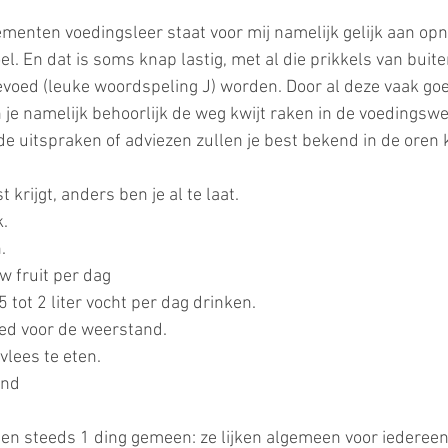
lementen voedingsleer staat voor mij namelijk gelijk aan op
l. En dat is soms knap lastig, met al die prikkels van buite
evoed (leuke woordspeling J) worden. Door al deze vaak go
je namelijk behoorlijk de weg kwijt raken in de voedingswe
 uitspraken of adviezen zullen je best bekend in de oren 
t krijgt, anders ben je al te laat. 
k.
.
w fruit per dag
 tot 2 liter vocht per dag drinken.
oed voor de weerstand.
vlees te eten.
ond
en steeds 1 ding gemeen: ze lijken algemeen voor iederee