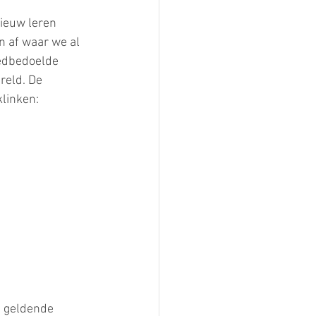
nieuw leren 
n af waar we al 
edbedoelde 
reld. De 
klinken:
n geldende 