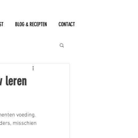
ST
BLOG & RECEPTEN
CONTACT
w leren
menten voeding. 
nders, misschien 