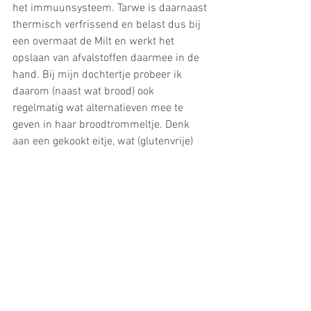
het immuunsysteem. Tarwe is daarnaast 
thermisch verfrissend en belast dus bij 
een overmaat de Milt en werkt het 
opslaan van afvalstoffen daarmee in de 
hand. Bij mijn dochtertje probeer ik 
daarom (naast wat brood) ook 
regelmatig wat alternatieven mee te 
geven in haar broodtrommeltje. Denk 
aan een gekookt eitje, wat (glutenvrije) 
pastasalade en wat groenten/fruit. De 
combinatie van brood met andere 
voedingsmiddelen maakt het al beter 
verteerbaar. En nog een tip: gooi de 
margarine maar weg en gebruik de 
ouderwetse roomboter!
Als derde sta ik kort stil bij Omgeving. 
Ook bij kinderen speelt de omgeving en 
life style een belangrijke rol voor de 