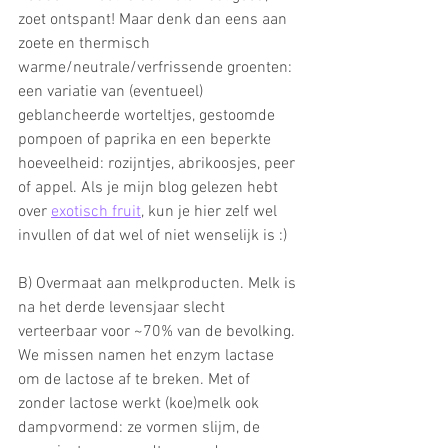
zoet ontspant! Maar denk dan eens aan 
zoete en thermisch 
warme/neutrale/verfrissende groenten: 
een variatie van (eventueel) 
geblancheerde worteltjes, gestoomde 
pompoen of paprika en een beperkte 
hoeveelheid: rozijntjes, abrikoosjes, peer 
of appel. Als je mijn blog gelezen hebt 
over 
exotisch fruit
, kun je hier zelf wel 
invullen of dat wel of niet wenselijk is :)
B) Overmaat aan melkproducten. Melk is 
na het derde levensjaar slecht 
verteerbaar voor ~70% van de bevolking. 
We missen namen het enzym lactase 
om de lactose af te breken. Met of 
zonder lactose werkt (koe)melk ook 
dampvormend: ze vormen slijm, de 